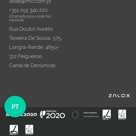
sede@imo.com.pt
+351 255 340 220
(Chamada para a rede fixa
nacional)
Rua Doutor Aurélio
Teixeira De Sousa, 575,
Longra-Rande, 4650-
312 Felgueiras
Canal de Denúncias
PT