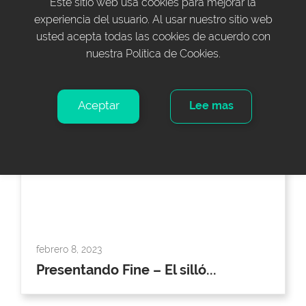
Este sitio web usa cookies para mejorar la
experiencia del usuario. Al usar nuestro sitio web
febrero 15, 2023
usted acepta todas las cookies de acuerdo con
We are a SME Excellence 2021!
nuestra Política de Cookies.
Aceptar
Lee mas
febrero 8, 2023
Presentando Fine – El silló...