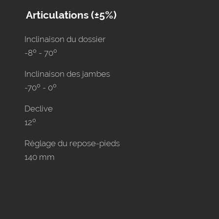
Articulations (±5%)
Inclinaison du dossier
-8º - 70º
Inclinaison des jambes
-70º - 0º
Declive
12º
Réglage du repose-pieds
140 mm