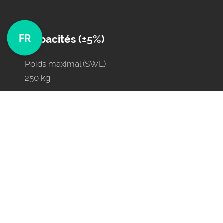
FR
Capacités (±5%)
Poids maximal (SWL)
250 kg
Poids de la chaise haute
80 kg
Protection électrique
IPx4